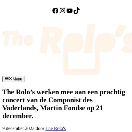
Facebook
Instagram
YouTube
TikTok
Ga
naar
de
inhoud
Menu
The Rolo’s werken mee aan een prachtig
concert van de Componist des
Vaderlands, Martin Fondse op 21
december.
9 december 2023
door
The Rolo's